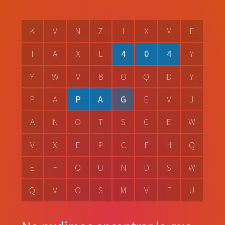
K
V
N
Z
I
X
M
E
T
A
X
L
4
0
4
Y
Y
W
V
B
O
Q
D
Y
P
A
P
A
G
E
V
J
A
N
O
T
S
C
E
W
V
X
E
P
C
F
H
Q
E
F
O
U
N
D
S
W
Q
V
O
S
M
V
F
U