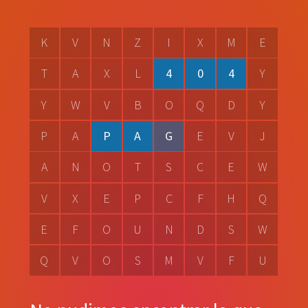
K
V
N
Z
I
X
M
E
T
A
X
L
4
0
4
Y
Y
W
V
B
O
Q
D
Y
P
A
P
A
G
E
V
J
A
N
O
T
S
C
E
W
V
X
E
P
C
F
H
Q
E
F
O
U
N
D
S
W
Q
V
O
S
M
V
F
U