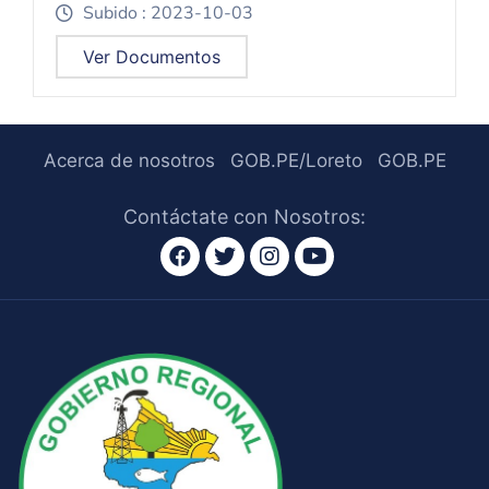
Subido : 2023-10-03
icon
Ver Documentos
Acerca de nosotros
GOB.PE/Loreto
GOB.PE
Contáctate con Nosotros:
Facebook
Twitter
Instagram
Youtube