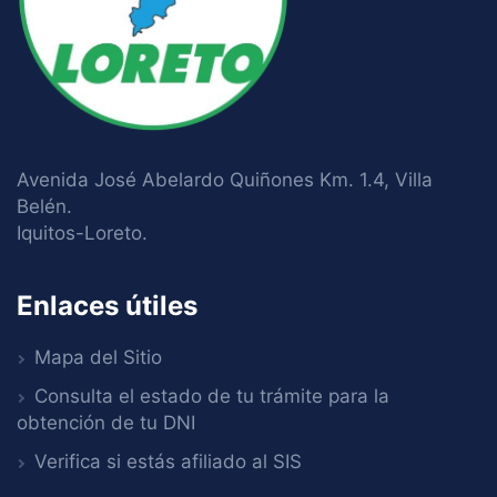
Avenida José Abelardo Quiñones Km. 1.4, Villa
Belén.
Iquitos-Loreto.
Enlaces útiles
Mapa del Sitio
Consulta el estado de tu trámite para la
obtención de tu DNI
Verifica si estás afiliado al SIS